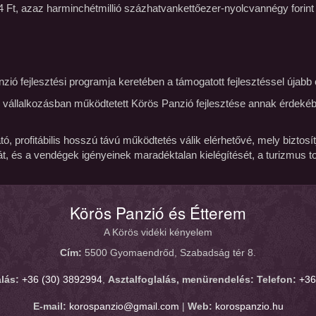
 Ft, azaz harminchétmillió százhatvankettőezer-nyolcvannégy forint
anzió fejlesztési programja keretében a támogatott fejlesztéssel újabb
i vállalkozásban működtetett Körös Panzió fejlesztése annak érdekéb
tó, profitábilis hosszú távú működtetés válik elérhetővé, mely biztos
sát, és a vendégek igényeinek maradéktalan kielégítését, a turizmus to
Körös Panzió és Étterem
A Körös vidéki kényelem
Cím:
5500 Gyomaendrőd, Szabadság tér 8.
lás:
+36 (30) 3892994
,
Asztalfoglalás, menürendelés:
Telefon:
+36
E-mail:
korospanzio@gmail.com
|
Web:
korospanzio.hu