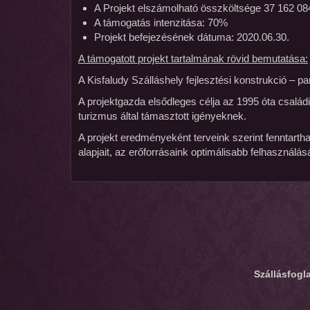
A Projekt elszámolható összköltsége 37 162 084
A támogatás intenzitása: 70%
Projekt befejezésének dátuma: 2020.06.30.
A támogatott projekt tartalmának rövid bemutatása:
A Kisfaludy Szálláshely fejlesztési konstrukció – p
A projektgazda elsődleges célja az 1995 óta család
turizmus által támasztott igényeknek.
A projekt eredményeként terveink szerint fenntartha
alapjait, az erőforrásaink optimálisabb felhasználá
Szállásfogla