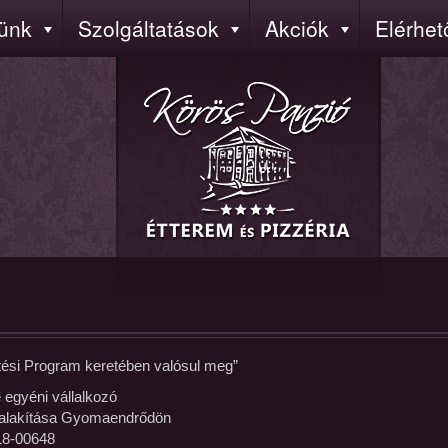
ünk
Szolgáltatások
Akciók
Elérhe
sztési Program keretében valósul meg”
egyéni vállalkozó
kialakítása Gyomaendrődön
18-00648