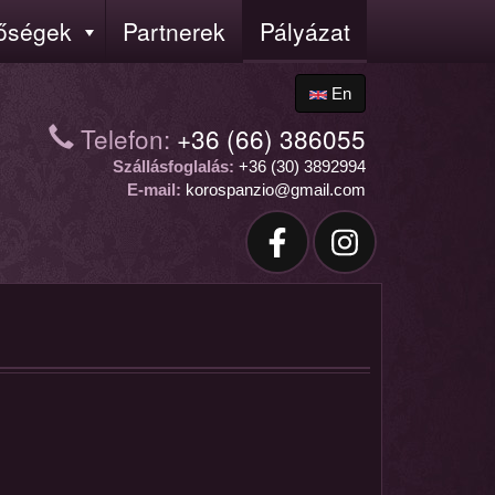
tőségek
Partnerek
Pályázat
En
Telefon:
+36 (66) 386055
Szállásfoglalás:
+36 (30) 3892994
E-mail:
korospanzio@gmail.com