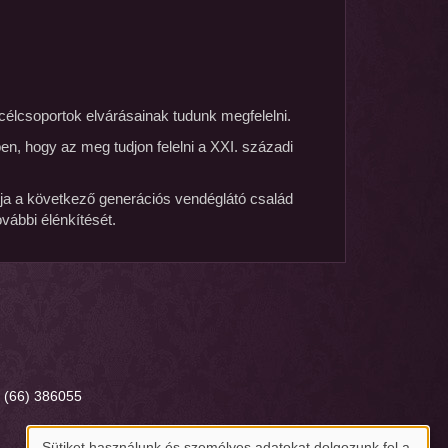
 célcsoportok elvárásainak tudunk megfelelni.
en, hogy az meg tudjon felelni a XXI. századi
ítja a következő generációs vendéglátó család
vábbi élénkítését.
 (66) 386055
Sütiket használunk és személyes adatokat dolgozunk fel a