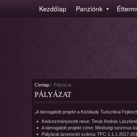
Ugrás
Kezdőlap
Panziónk
Étterm
Fő
a
navigáció
tartalomra
Címlap
Pályázat
PÁLYÁZAT
„A támogatott projekt a Kisfaludy Turisztikai Fejle
Kedvezményezett neve: Timár András Lászlóné 
A támogatott projekt címe: Minőségi turizmus 
Pályázat azonosító száma: TFC-1.1.1-2017-20